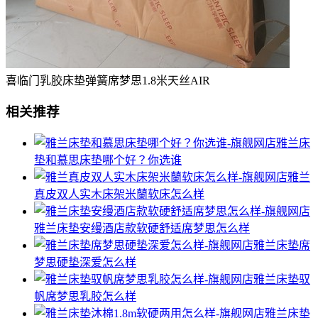
喜临门乳胶床垫弹簧席梦思1.8米天丝AIR
相关推荐
雅兰床
垫和慕思床垫哪个好？你选谁
雅兰
真皮双人实木床架米蘭软床怎么样
雅兰床垫安缦酒店款软硬舒适席梦思怎么样
雅兰床垫席
梦思硬垫深爱怎么样
雅兰床垫驭
帆席梦思乳胶怎么样
雅兰床垫