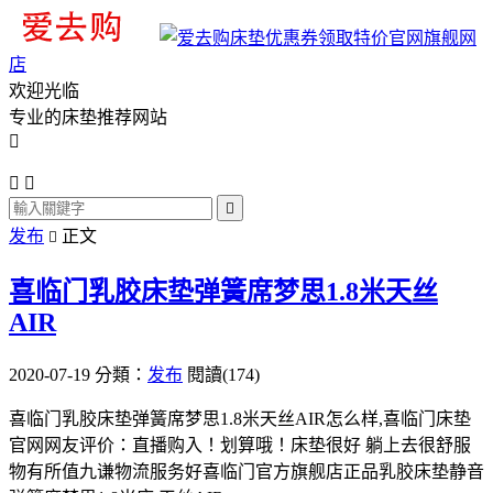
旗舰网
店
欢迎光临
专业的床垫推荐网站




发布
正文

喜临门乳胶床垫弹簧席梦思1.8米天丝
AIR
2020-07-19
分類：
发布
閱讀(174)
喜临门乳胶床垫弹簧席梦思1.8米天丝AIR怎么样,喜临门床垫
官网网友评价：直播购入！划算哦！床垫很好 躺上去很舒服
物有所值九谦物流服务好喜临门官方旗舰店正品乳胶床垫静音