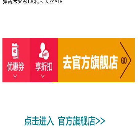
弹簧席梦思1.8米床 天丝AIR