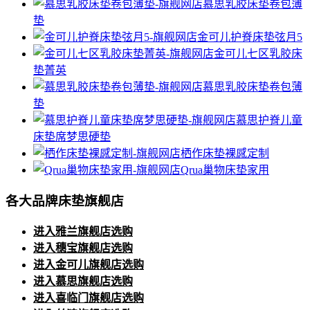
慕思乳胶床垫卷包薄
垫
金可儿护脊床垫弦月5
金可儿七区乳胶床
垫菁英
慕思乳胶床垫卷包薄
垫
慕思护脊儿童
床垫席梦思硬垫
栖作床垫裸感定制
Qrua巢物床垫家用
各大品牌床垫旗舰店
进入雅兰旗舰店选购
进入穗宝旗舰店选购
进入金可儿旗舰店选购
进入慕思旗舰店选购
进入喜临门旗舰店选购