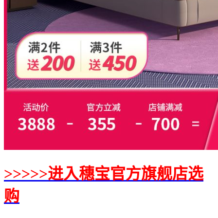
>>>>>进入穗宝官方旗舰店选
购