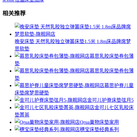
相关推荐
晚安床垫 天然乳胶独立弹簧床垫1.5米 1.8m床品牌席梦
思软垫
慕思乳胶床垫卷包薄
垫
慕思乳胶床垫卷包薄
垫
慕思护脊儿童
床垫席梦思硬垫
金可儿护脊床垫弦月5
金可儿七区乳胶床
垫菁英
Qrua巢物床垫家用
穗宝床垫经典系列