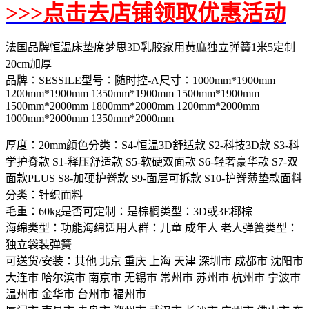
>>>点击去店铺领取优惠活动
法国品牌恒温床垫席梦思3D乳胶家用黄麻独立弹簧1米5定制
20cm加厚
品牌：SESSILE型号：随时控-A尺寸：1000mm*1900mm
1200mm*1900mm 1350mm*1900mm 1500mm*1900mm
1500mm*2000mm 1800mm*2000mm 1200mm*2000mm
1000mm*2000mm 1350mm*2000mm
厚度：20mm颜色分类：S4-恒温3D舒适款 S2-科技3D款 S3-科
学护脊款 S1-释压舒适款 S5-软硬双面款 S6-轻奢豪华款 S7-双
面款PLUS S8-加硬护脊款 S9-面层可拆款 S10-护脊薄垫款面料
分类：针织面料
毛重：60kg是否可定制：是棕榈类型：3D或3E椰棕
海绵类型：功能海绵适用人群：儿童 成年人 老人弹簧类型：
独立袋装弹簧
可送货/安装：其他 北京 重庆 上海 天津 深圳市 成都市 沈阳市
大连市 哈尔滨市 南京市 无锡市 常州市 苏州市 杭州市 宁波市
温州市 金华市 台州市 福州市