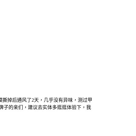
膜撕掉后通风了2天，几乎没有异味，测过甲
牌子的亲们，建议去实体多逛逛体验下，我