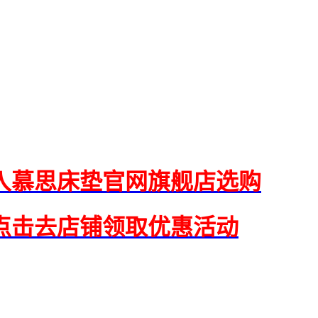
入慕思床垫官网旗舰店选购
点击去店铺领取优惠活动