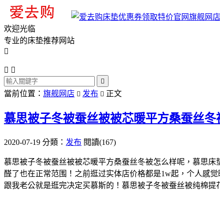
旗舰网
欢迎光临
专业的床垫推荐网站




當前位置：
旗舰网店
发布
正文


慕思被子冬被蚕丝被被芯暖平方桑蚕丝冬
2020-07-19
分類：
发布
閱讀(167)
慕思被子冬被蚕丝被被芯暖平方桑蚕丝冬被怎么样呢，慕思床
醛了也在正常范围！之前逛过实体店价格都是1w起，个人感
跟我老公就是逛完决定买慕斯的！慕思被子冬被蚕丝被纯棉提花