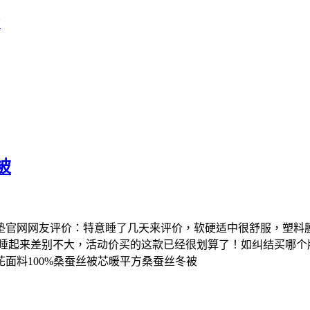
店
被
垫官网网友评价：特意睡了几天来评价，软硬适中很舒服，塑料
觉睡起来差别不大，活动价买的这款已经很划算了！如纠结买哪个
面料100%桑蚕丝被芯暖平方桑蚕丝冬被