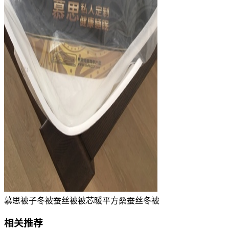
慕思被子冬被蚕丝被被芯暖平方桑蚕丝冬被
相关推荐