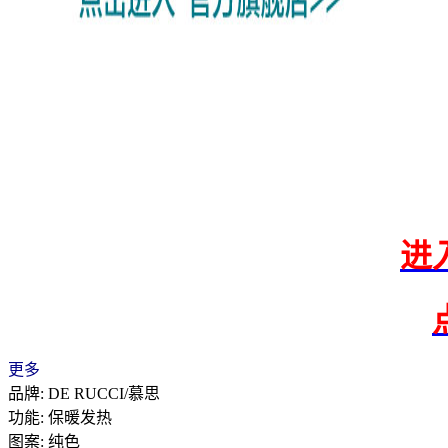
进
更多
品牌: DE RUCCI/慕思
功能: 保暖发热
图案: 纯色