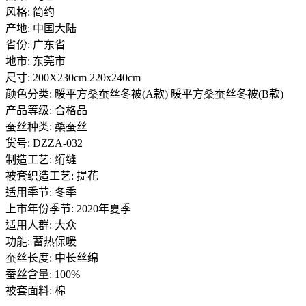
风格: 简约
产地: 中国大陆
省份: 广东省
地市: 东莞市
尺寸: 200X230cm 220x240cm
颜色分类: 暖平方桑蚕丝冬被(A款) 暖平方桑蚕丝冬被(B款)
产品等级: 合格品
蚕丝种类: 桑蚕丝
货号: DZZA-032
制造工艺: 绗缝
被套织造工艺: 提花
适用季节: 冬季
上市年份季节: 2020年夏季
适用人群: 大众
功能: 蓄热保暖
蚕丝长度: 中长丝绵
蚕丝含量: 100%
被套面料: 棉