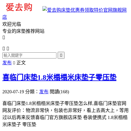
旗舰网
店
欢迎光临
专业的床垫推荐网站




发布
正文

喜临门床垫1.8米榻榻米床垫子零压垫
2020-07-19
分類：
发布
閱讀(168)
喜临门床垫1.8米榻榻米床垫子零压垫怎么样,喜临门床垫官网
网友评价：物流非常快，包装也非常好，看上去高大上，等用
过以后再来反馈喜临门官方旗舰店床垫 卷装便携式 1.8米榻榻
米床垫子 零压垫