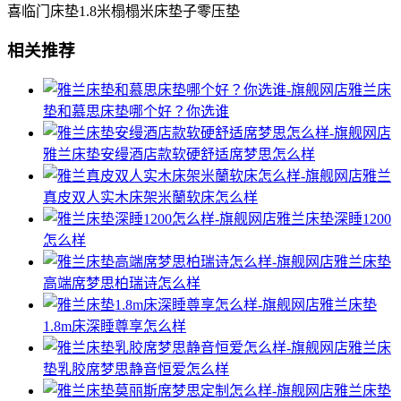
喜临门床垫1.8米榻榻米床垫子零压垫
相关推荐
雅兰床
垫和慕思床垫哪个好？你选谁
雅兰床垫安缦酒店款软硬舒适席梦思怎么样
雅兰
真皮双人实木床架米蘭软床怎么样
雅兰床垫深睡1200
怎么样
雅兰床垫
高端席梦思柏瑞诗怎么样
雅兰床垫
1.8m床深睡尊享怎么样
雅兰床
垫乳胶席梦思静音恒爱怎么样
雅兰床垫