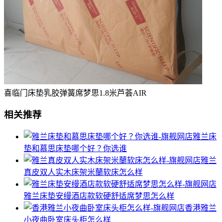
喜临门床垫乳胶弹簧席梦思1.8米芦荟AIR
相关推荐
雅兰床
垫和慕思床垫哪个好？你选谁
雅兰
真皮双人实木床架米蘭软床怎么样
雅兰床垫安缦酒店款软硬舒适席梦思怎么样
香港雅兰
小夜曲卧室床头柜怎么样