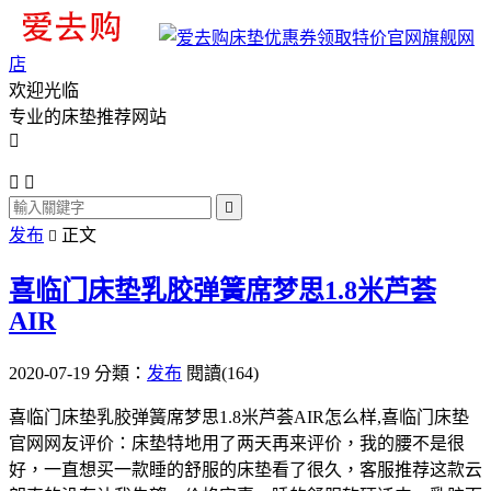
旗舰网
店
欢迎光临
专业的床垫推荐网站




发布
正文

喜临门床垫乳胶弹簧席梦思1.8米芦荟
AIR
2020-07-19
分類：
发布
閱讀(164)
喜临门床垫乳胶弹簧席梦思1.8米芦荟AIR怎么样,喜临门床垫
官网网友评价：床垫特地用了两天再来评价，我的腰不是很
好，一直想买一款睡的舒服的床垫看了很久，客服推荐这款云