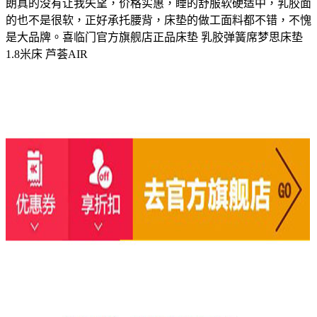
朗真的没有让我失望，价格实惠，睡的舒服软硬适中，乳胶面
的也不是很软，正好承托腰背，床垫的做工面料都不错，不愧
是大品牌。喜临门官方旗舰店正品床垫 乳胶弹簧席梦思床垫
1.8米床 芦荟AIR