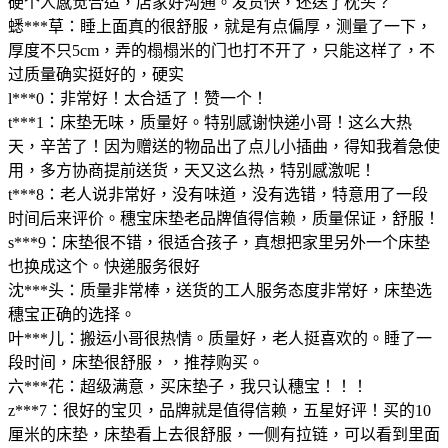
硬个人感觉合适，店家好沟通。发货快，还送了枕头？
蟋***草：睡上面真的很舒服，就是有点偏厚，测量了一下，
厚度不只5cm，弄的榻榻米的门也打不开了，只能这样了，不
过质量确实挺好的，硬实
l***0：非常好！太合适了！赞一个！
t***1：床垫无味，质量好。特别感谢快递小哥！这么大热
天，辛苦了！因为赠送的物品出了点儿小插曲，得知我着急使
用，多方协商提前送货，天又这么热，特别感激呢！
t***8：老人说非常好，没有味道，没有选错，特意用了一段
时间后来评价。穗宝床垫老品牌值得信赖，质量保证，舒服！
s***9：床垫很不错，很适合孩子，真想把家里另外一个床垫
也换成这个。快递服务很好
沈***头：质量非常棒，送货的工人服务态度非常好，床垫选
穗宝正确的选择。
叶***儿：搬运小哥很热情。质量好，老人挺喜欢的。睡了一
段时间，床垫很舒服，，推荐购买。
六***花：超级满意，买床垫子，我只认穗宝！！！
z***7：很好的宝贝，品牌就是值得信赖，五星好评！买的10
厘米的床垫，床垫看上去很舒服，一侧有拉链，可以看到里面