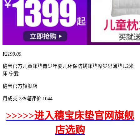
¥
2199.00
穗宝
官方儿童床垫青少年婴儿环保防螨床垫席梦思薄垫1.2米
床 宁爱
穗宝
官方旗舰店
月成交
238笔
评价 1044
>>>>>进入穗宝床垫官网旗舰
店选购