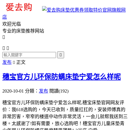
旗舰网
店
欢迎光临
专业的床垫推荐网站




发布
正文

穗宝官方儿环保防螨床垫宁爱怎么样呢
2020-10-01
分類：
发布
閱讀(192)
穗宝官方儿环保防螨床垫宁爱怎么样呢,穗宝床垫官网网友评
价：我618选购的，今天已收到，质量扛扛的，安装师傅真的
非常厉害，窄窄的楼道中动作非常灵活，一会儿就帮我送到三
楼。太感谢了!如有需要，放心选购吧！穗宝官方儿童床垫青