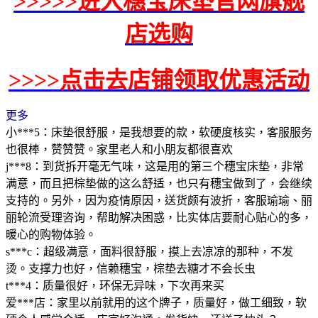
>>>>>进入穗宝床垫官网旗舰
店选购
>>>>点击去店铺领取优惠活动
更多
小***5：床垫很舒服，是我想要的款，软硬度核实，客服服务
也很棒，赞赞赞。家里老人和小朋友都很喜欢
j***8：到货拆开毫无气味，这是用的第三个穗宝床垫，非常
满意，而且把棕垫做的这么舒适，也只有穗宝做到了，会继续
支持的。另外，因为疫情原因，送货颇有波折，客服瑜瑜、丽
丽轮流受理咨询，帮助解决困惑，比实体店要耐心贴心的多，
暖心的购物体验。
s***c：超级满意，面料很舒服，摸上去凉凉的那种，不发
烫。支撑力也好，信赖穗宝，棕垫去糖才不会长虫
t***4：质量很好，环保无异味，下次再来买
爱***店：家里以前就用的这个牌子，质量好，做工细致，软