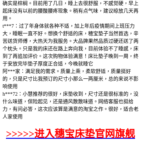
确实是棕榈。目前用了几日，睡上去很舒服，不感觉硬，早上
起床没有以前的腰酸腰疼现象。稍有点气味，建议晾放几天再
用。
t***7：过了年身体就各种不适，加上年后疫情期间上班压力
大，睡眠一直不好。想换个舒适的床，穂宝垫子当然首选，辛
苦送货师傅，大热天为我服务。大品牌果然品质过硬还送了两
个枕头。只是我的床还在路上奔向我，目前体验不了睡感，床
到了再追加评价。这次购物体验满意！床比垫子晚到一周，终
于安放完毕垫子厚度正合适，今晚就睡它
阿***家：满足我的需求。质量上乘，柔软舒适，质量挺好
的，只是尺寸比我预订的尺寸小那么一两厘米，总的来说不影
响使用
h***72：小慧推荐的很好，床垫收到，尺寸还是很标准的，没
什么味道，保险起见，还是通风散散味道。网络客服也挺给
力，有问必答，这次应该算是满意的淘宝之作。很好，适合老
人家使用
>>>>>进入穗宝床垫官网旗舰