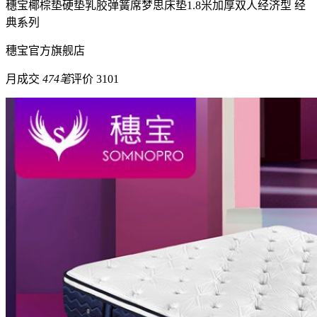
穗宝
椰棕垫硬垫乳胶弹簧席梦思床垫1.8米加厚双人经济型 经
典系列
穗宝
官方旗舰店
月成交
474笔
评价 3101