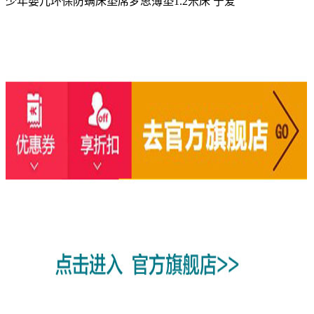
少年婴儿环保防螨床垫席梦思薄垫1.2米床 宁爱