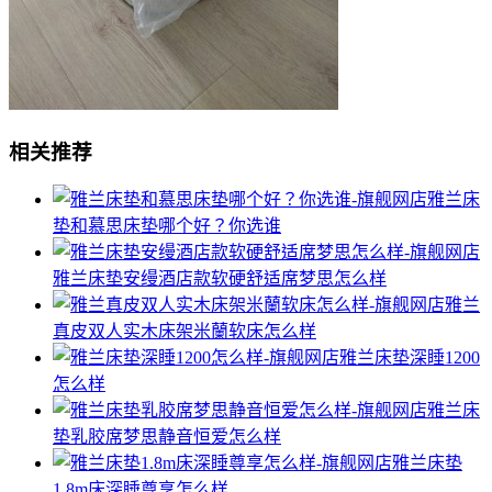
相关推荐
雅兰床
垫和慕思床垫哪个好？你选谁
雅兰床垫安缦酒店款软硬舒适席梦思怎么样
雅兰
真皮双人实木床架米蘭软床怎么样
雅兰床垫深睡1200
怎么样
雅兰床
垫乳胶席梦思静音恒爱怎么样
雅兰床垫
1.8m床深睡尊享怎么样