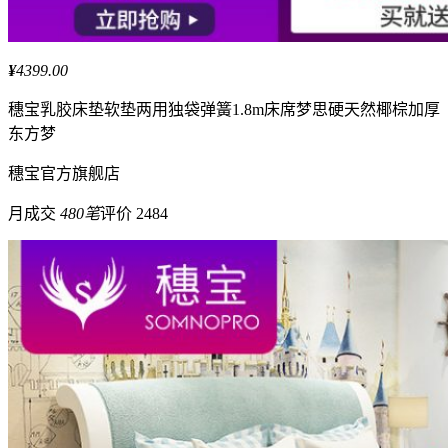
¥
4399.00
穗宝
乳胶床垫软垫两用独袋弹簧1.8m床席梦思硬天然椰棕加厚
东方梦
穗宝
官方旗舰店
月成交
480笔
评价 2484